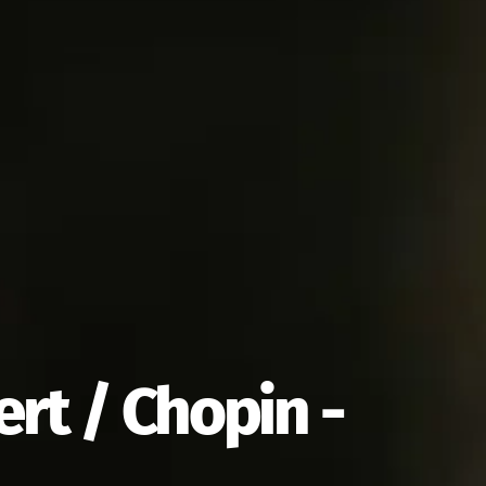
entée :
e et hip-hop