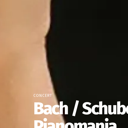
CONCERT
Œuvre augm
Shéhérazad