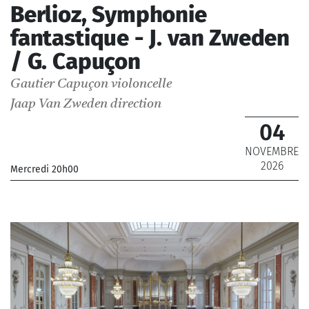
Berlioz, Symphonie
fantastique - J. van Zweden
/ G. Capuçon
Gautier Capuçon
violoncelle
Jaap Van Zweden
direction
04
NOVEMBRE
2026
Mercredi 20h00
_Orchestre Philharmonique de Radio France
_ De 12 € à 79 €