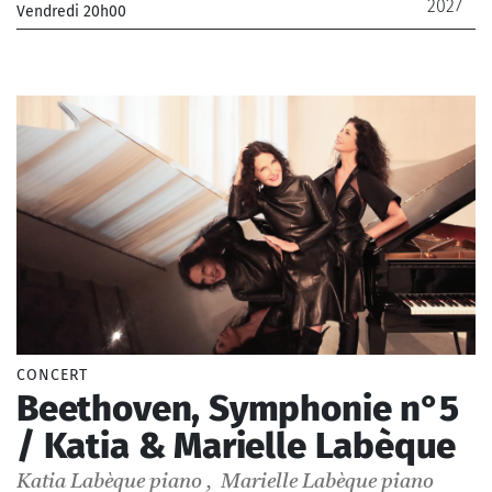
2027
Vendredi 20h00
_Chœur de Radio France, Orchestre Philharmonique de
Radio France
_ 18 €
CONCERT
Beethoven, Symphonie n°5
/ Katia & Marielle Labèque
Katia Labèque
piano
,
Marielle Labèque
piano