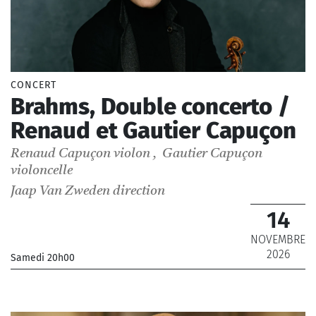
CONCERT
Brahms, Double concerto /
Renaud et Gautier Capuçon
Renaud Capuçon
violon
,
Gautier Capuçon
violoncelle
Jaap Van Zweden
direction
14
NOVEMBRE
2026
Samedi 20h00
_Orchestre Philharmonique de Radio France
_ De 14 € à 94 €