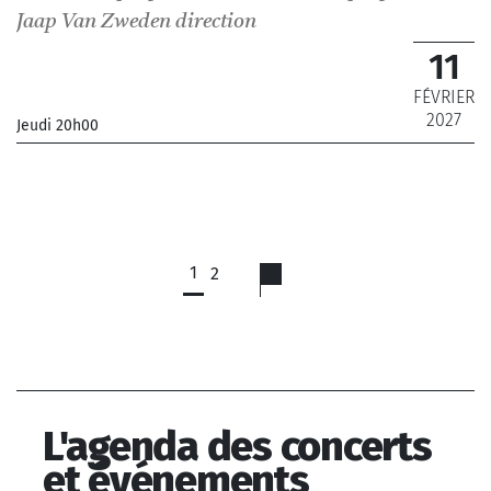
Jaap Van Zweden
direction
11
FÉVRIER
2027
Jeudi 20h00
_Orchestre Philharmonique de Radio France
_ De 12 € à 79 €
1
2
L'agenda des concerts
et événements