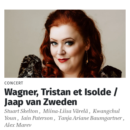
_ De 12 € à 69 €
Soliste
Chef d'orchestre
Compositeur
CONCERT
Wagner, Tristan et Isolde /
Jaap van Zweden
Stuart Skelton
,
Miina-Liisa Värelä
,
Kwangchul
Youn
,
Iain Paterson
,
Tanja Ariane Baumgartner
,
Alex Marev