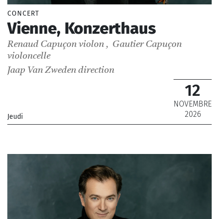
CONCERT
Vienne, Konzerthaus
Renaud Capuçon
violon
,
Gautier Capuçon
violoncelle
Jaap Van Zweden
direction
12
NOVEMBRE
2026
Jeudi
_Orchestre Philharmonique de Radio France