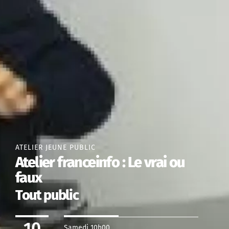
ATELIER JEUNE PUBLIC
Atelier franceinfo : Le vrai ou
faux
Tout public
10
Samedi 10h00