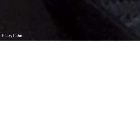
Hilary Hahn
Mardi 25 avril
Kultur &
2023
Kongresszentrum
Liederhalle,
22h00
Stuttgart
U
n concerto, une symphonie. L’Orchestre
Philharmonique nous propose d’entendre ici, en
toute simplicité, l’un des concertos pour violon les
plus célèbres du répertoire, celui de Brahms, en