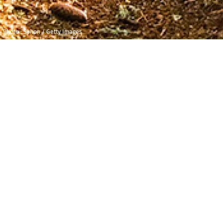
Photo : Schon / Getty Images
Samedi 14
Maison 
novembre 2026
et de l
Agora
10h00
Durée : 00h40
Veuillez cliquer sur Billetterie pour visual
I
l était une poule qui vivait tranquilleme
elle picorait, et vivait heureuse auprès de
il lui arrivait d’entendre le chant des autre
Deux musiciennes de l’Orchestre National 
classique aux cris et bruissement des anima