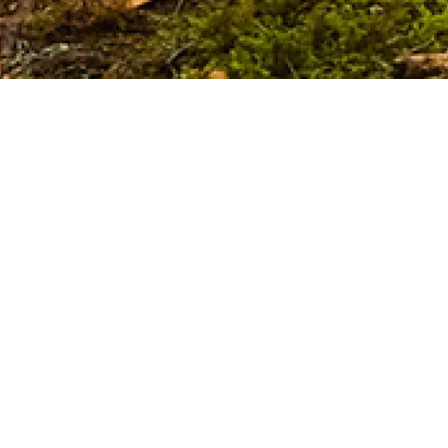
de la Radio
a Musique -
iser les autres options disponibles.
nt dans son poulailler. Toute la journée, elle caquetait
s autres poulettes. Mais dans le calme de ses journées,
s oiseaux en liberté. Tendez l’oreille !
de France et une bruiteuse mêlent la musique
ux. Un voyage qui sollicite les sens et la curiosité,