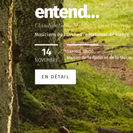
entend…
Claudine Garçon-Cros, Claire Hazera, E
Musiciens de l'Orchestre National de France
14
Samedi 10h00
Maison de la Radio et de la Musiq
NOVEMBRE
EN DÉTAIL