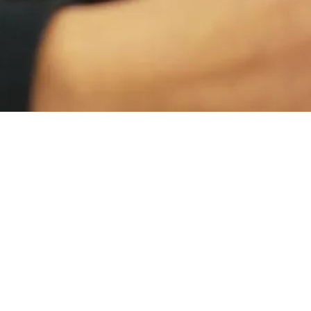
de la Radio
a Musique
iser les autres options disponibles.
 Pourquoi les voix, les bruitages et les ambiances