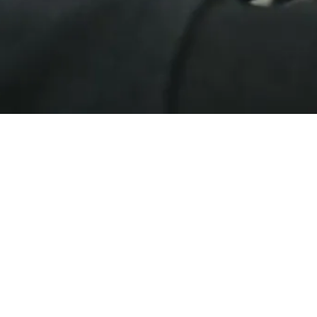
Jeudi 1 octobre
Maison 
2026
et de l
10h00
Durée : 02h00
Veuillez cliquer sur Billetterie pour visual
Comment raconter une histoire à la radio ?