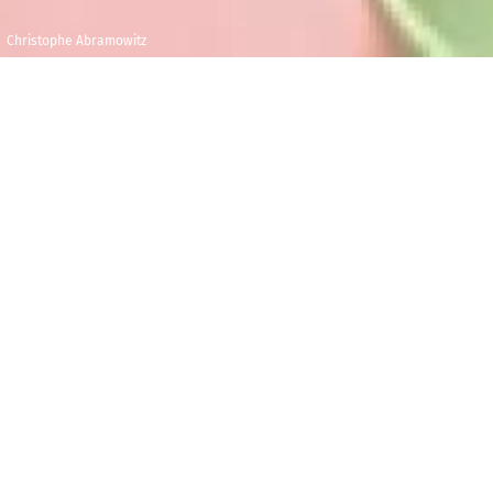
Christophe Abramowitz
Samedi 17 octobre
Maison de la
2026
Radio et de la
Musique - Espace
14h00
pédagogique
BILLETTERIE
Veuillez cliquer sur Billetterie pour visualiser les
autres options disponibles.
C
omment raconter une histoire à la radio ?
Pourquoi les voix, les bruitages et les ambiances