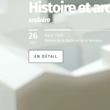
Histoire et ar
scolaire
26
Mardi 11h00
Maison de la Radio et de la Musique
MAI
EN DÉTAIL