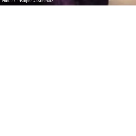
Photo : Christophe Abramowitz
Samedi 30 janvier
Maison de la
2027
Radio et de la
Musique - Agora
16h00
Durée : 01h00
BILLETTERIE
Veuillez cliquer sur Billetterie pour visualiser les
autres options disponibles.
A
u cœur de la forêt, l’arbre aux feuilles d’or est
en danger : partez à l’aventure aux côtés de notre
héroïne pour le sauver !
Entre danse, chant et découverte des rythmes,