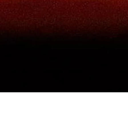
de la Radio
a Musique -
104