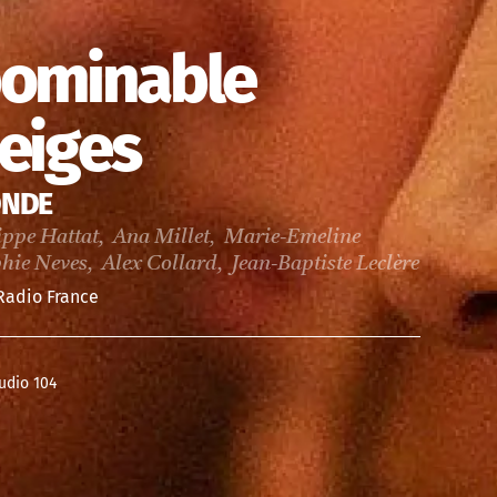
abominable
eiges
ONDE
ippe Hattat, Ana Millet, Marie-Emeline
e Neves, Alex Collard, Jean-Baptiste Leclère
Radio France
udio 104