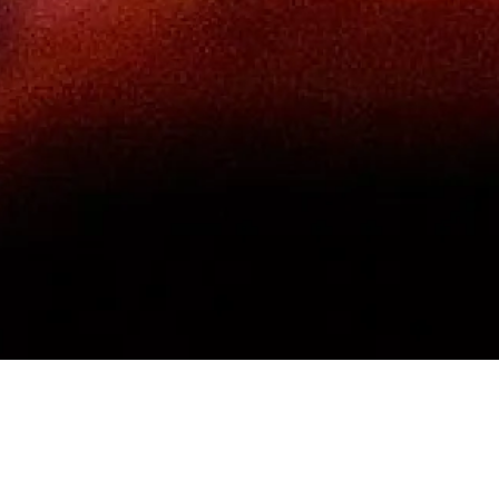
Vendredi 19 mars
Maison 
2027
et de l
Studio 
10h00