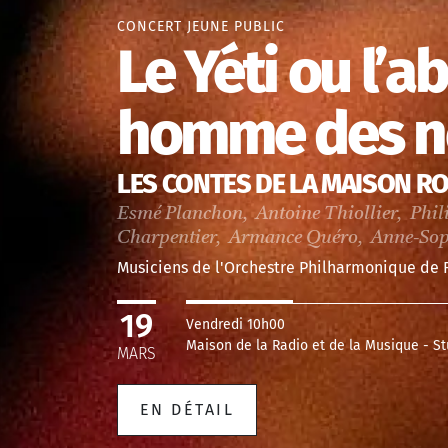
CONCERT JEUNE PUBLIC
Le Yéti ou l’
homme des n
LES CONTES DE LA MAISON R
Esmé Planchon, Antoine Thiollier, Phil
Charpentier, Armance Quéro, Anne-Sophi
Musiciens de l'Orchestre Philharmonique de 
19
Vendredi 10h00
Maison de la Radio et de la Musique - St
MARS
EN DÉTAIL