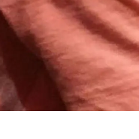
de la Radio
a Musique -
104