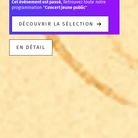
Cet événement est passé,
Retrouvez toute notre
programmation "
Concert jeune public
"
DÉCOUVRIR LA SÉLECTION
EN DÉTAIL