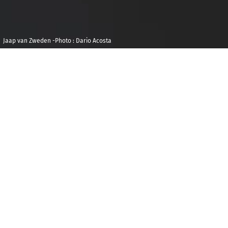
Jaap van Zweden -Photo : Dario Acosta
Samedi 20 juin
Maison de la
2026
Radio et de la
Musique -
20h00
Auditorium
C’
est le nouveau concert parisien de la saison
du directeur musical désigné de l’Orchestre
Philharmonique de Radio France Jaap van Zweden,
qui les dirigea pour la première fois à l’automne
2023, lors d’un concert vécu de part et d’autre comme
un coup de foudre: « Dès le premier jour, il y a eu