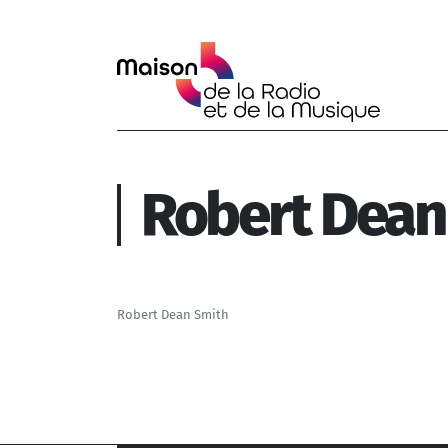
Aller au contenu principal
Robert Dean
Robert Dean Smith