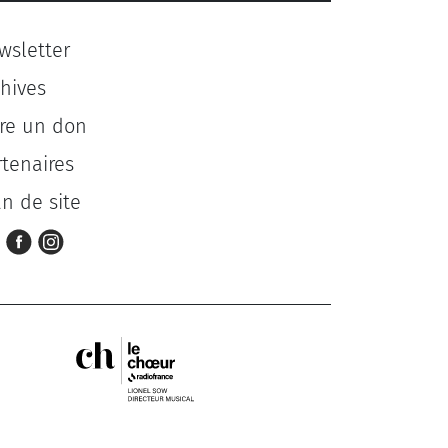
wsletter
chives
ire un don
rtenaires
an de site