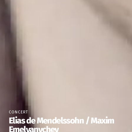
CONCERT
Œuvre augmentée :
Shéhérazade et hip-hop