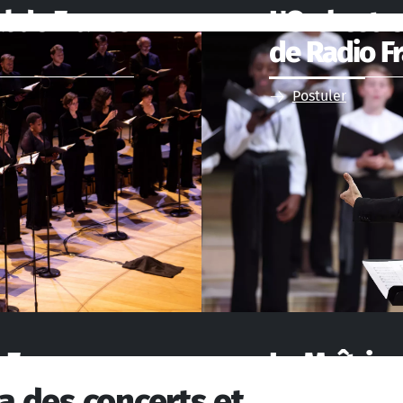
l de France
L'Orchestr
de Radio Fr
Postuler
 France
La Maîtrise
recrute
a des concerts et