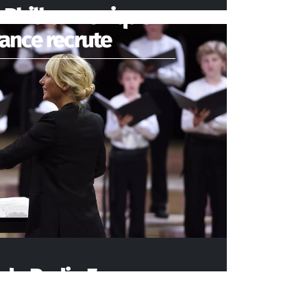
e Philharmonique
ance recrute
 de Radio France