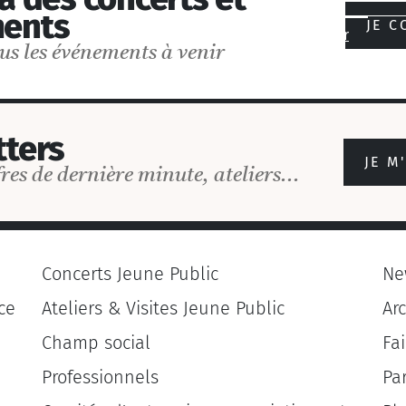
ents
JE C
Postuler
us les événements à venir
ters
JE M
res de dernière minute, ateliers...
Concerts Jeune Public
Ne
ce
Ateliers & Visites Jeune Public
Ar
Champ social
Fa
Professionnels
Pa