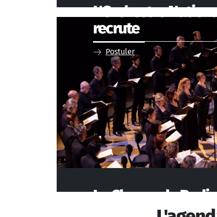
L'Orchestre Nationa
recrute
Postuler
Le Choeur de Radio
recrute
L'agend