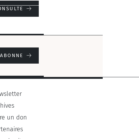
ONSULTE
'ABONNE
wsletter
chives
ire un don
rtenaires