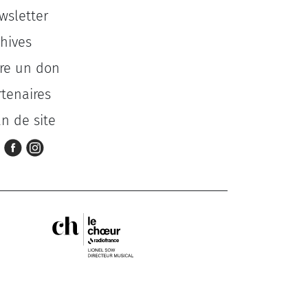
wsletter
chives
ire un don
rtenaires
an de site