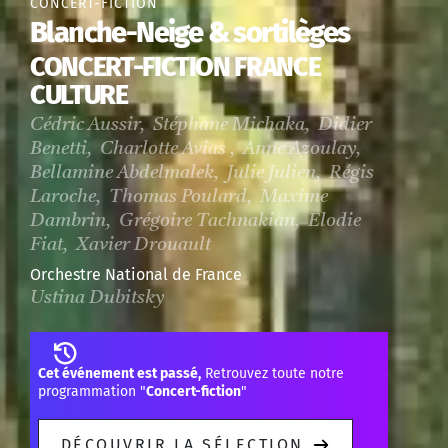
CONCERT-FICTION
Blanche-Neige & sortilèges
CONCERT-FICTION FRANCE
CULTURE
Cédric Aussir, Stéphane Michaka, Didier
Benetti, Charlotte Avias , Anne Azoulay,
Bellamine Abdelmalek, Julie Julien, Régis
Laroche, Thomas Poulard, Maxime
Dambrin, Grégoire Tachnakian, Elodie
Fiat, Xavier Drouault
Orchestre National de France
Ustina Dubitsky
Cet événement est passé,
Retrouvez toute notre
programmation "
Concert-fiction
"
DÉCOUVRIR LA SÉLECTION