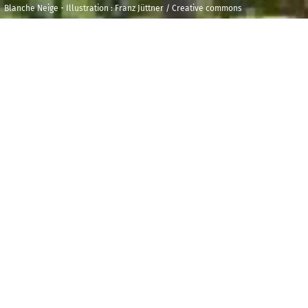
Blanche Neige - Illustration : Franz Jüttner / Creative commons
Samedi 4 octobre
Maison de la
2025
Radio et de la
Musique - Studio
20h30
Durée : 01h00
104
D
u rêve fait par une reine en cousant naît
Blanche-Neige, « aussi blanche que la neige, aussi
rouge que le sang, aussi noire de cheveux que l’ébène
de la fenêtre ». Neige, sang, cheveux : le motif
d’ouverture du célèbre conte va se métamorphoser
en une série d’épreuves pour la jeune fille. Avec
autant d’effroi que de légèreté et de malice, cette
nouvelle version de Blanche-Neige nous conduira à
travers la forêt pleine de ronces, dans la maisonnette