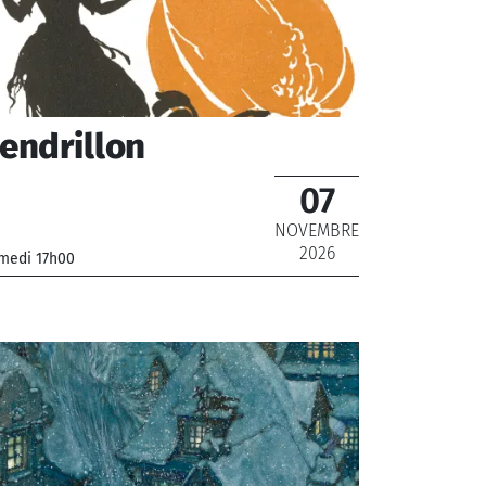
endrillon
07
NOVEMBRE
2026
medi 17h00
rchestre National de France
De 12 € à 22 €