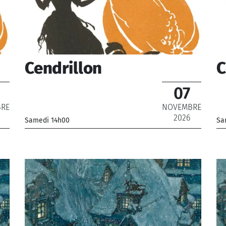
Cendrillon
C
07
RE
NOVEMBRE
2026
Samedi 14h00
Sa
_Orchestre National de France
_O
_ De 12 € à 22 €
_ 