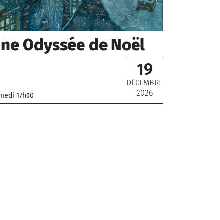
ne Odyssée de Noël
19
DÉCEMBRE
2026
medi 17h00
hœur de Radio France, Orchestre National de
ance
De 12 € à 22 €