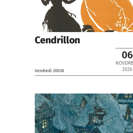
Cendrillon
06
NOVEMB
2026
Vendredi 20h30
_Orchestre National de France
_ De 12 € à 22 €