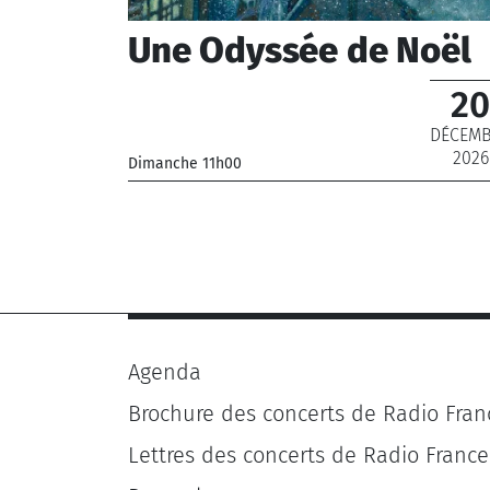
Une Odyssée de Noël
20
DÉCEM
2026
Dimanche 11h00
_Chœur de Radio France, Orchestre National 
France
_ De 12 € à 22 €
Agenda
Brochure des concerts de Radio Fran
Lettres des concerts de Radio France