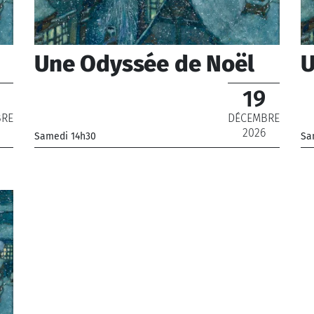
Une Odyssée de Noël
U
19
BRE
DÉCEMBRE
2026
Samedi 14h30
Sa
de
_Chœur de Radio France, Orchestre National de
_C
France
Fr
_ De 12 € à 22 €
_ 