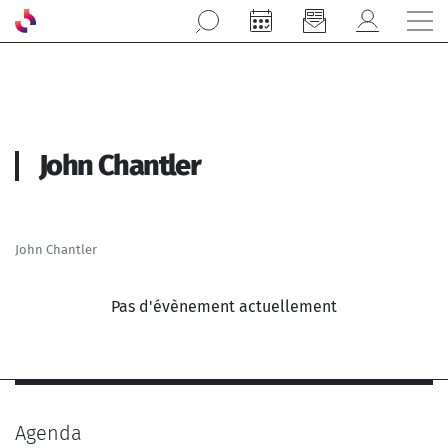
Aller au contenu principal
John Chantler
John Chantler
Pas d'évènement actuellement
Agenda