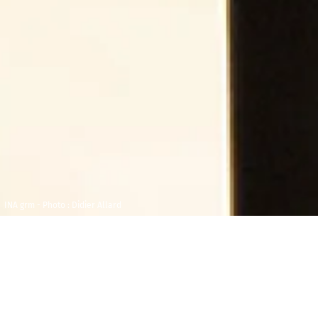
INA grm - Photo : Didier Allard
Samedi 14 février
Maison de la
2026
Radio et de la
Musique - Studio
20h30
104