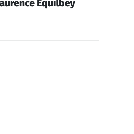
aurence Equilbey
sapin Pascal (1955-), Manoury
ilippe (1952-), Machuel Thierry
962-), Haendel Georg Friedrich (1685-
59), Bizet Georges (1838-1875),
ethoven Ludwig van (1770-1827), Haydn
seph (1732-1809), Gluck Christoph
llibald von (1714-1787)