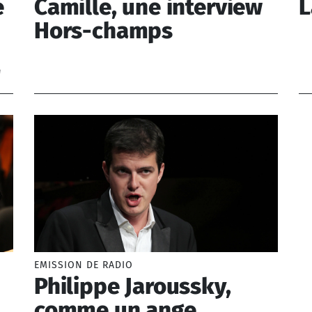
e
Camille, une interview
L
Hors-champs
"
Camille (1978-)
Du
Ph
(1
17
Be
Jo
Wi
EMISSION DE RADIO
Philippe Jaroussky,
comme un ange