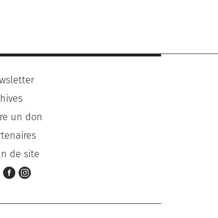
wsletter
chives
ire un don
rtenaires
an de site