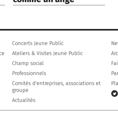
Enhco Thomas (1988-), Chedid Matthieu
(1971-), Storms Tim (1972-), Massenet
Jules (1842-1912), Haendel Georg
,
Friedrich (1685-1759), London Grammar,
Ferré Léo (1916-1993)
Concerts Jeune Public
Ne
ce
Ateliers & Visites Jeune Public
Ar
Champ social
Fa
Professionnels
Pa
Comités d'entreprises, associations et
Pl
groupe
Actualités