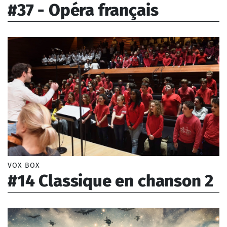
Contemporaine
#37 - Opéra français
Musique traditionnelle
Offenbach Jacques (1819-1880), Rameau Jean-
Philippe (1683-1764)
VOX BOX
#14 Classique en chanson 2
Dvořák Antonín (1841-1904), Tchaïkovski Piotr
Ilitch (1840-1893)