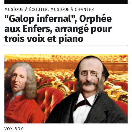
Musique jeune public
MUSIQUE À ÉCOUTER, MUSIQUE À CHANTER
Musique savante
"Galop infernal", Orphée
Musique populaire
Musique vocale
aux Enfers, arrangé pour
Musique sacrée
trois voix et piano
Musique profane
Musique de film
Offenbach Jacques (1819-1880)
Musique traditionnelle
Musique de circonstance
Musique instrumentale
Période
Moyen-âge
Renaissance
Baroque
Classique
Romantique
Moderne
VOX BOX