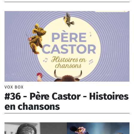
Contemporaine
Aboulker Isabelle (1938-)
Musique traditionnelle
VOX BOX
#36 - Père Castor - Histoires
en chansons
Aboulker Isabelle (1938-)