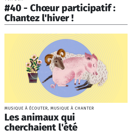
Musique jeune public
#40 - Chœur participatif :
Musique savante
Chantez l'hiver !
Musique populaire
Musique vocale
Anonyme
Musique sacrée
Musique profane
Musique de film
Musique traditionnelle
Musique de circonstance
Musique instrumentale
Période
Moyen-âge
Renaissance
Baroque
MUSIQUE À ÉCOUTER, MUSIQUE À CHANTER
Classique
Les animaux qui
Romantique
cherchaient l'été
Moderne