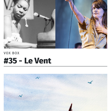
VOX BOX
#35 - Le Vent
Tiomkine Dimitri (1894-1979), Brassens Georges
(1921-1981), Mozart Wolfgang Amadeus (1756-
1791), Sylvestre Anne (1934-2020)