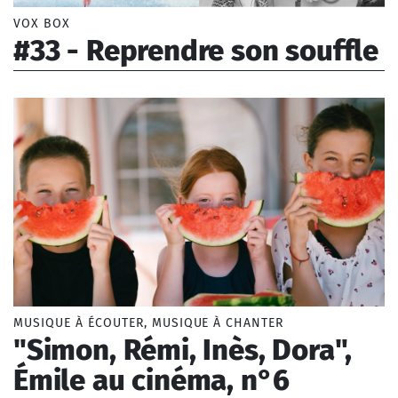
VOX BOX
#33 - Reprendre son souffle
Faye Gaël (1982-), Brassens Georges (1921-1981),
Mozart Wolfgang Amadeus (1756-1791), Sylvestre
Anne (1934-2020)
MUSIQUE À ÉCOUTER, MUSIQUE À CHANTER
"Simon, Rémi, Inès, Dora",
Émile au cinéma, n°6