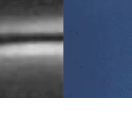
Camille et Nina Simone - Getty 2024
Période :
Contemporaine
Musique traditionnelle