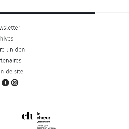
wsletter
chives
ire un don
rtenaires
an de site