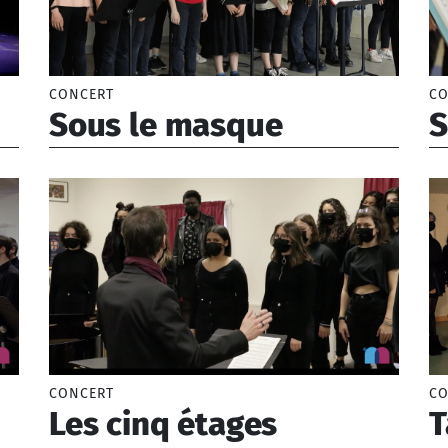
CONCERT
CO
Sous le masque
S
Moulin-Klimoff Pauline
Du
CONCERT
CO
Les cinq étages
T