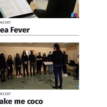
NCERT
ea Fever
pont Benoît
NCERT
ake me coco