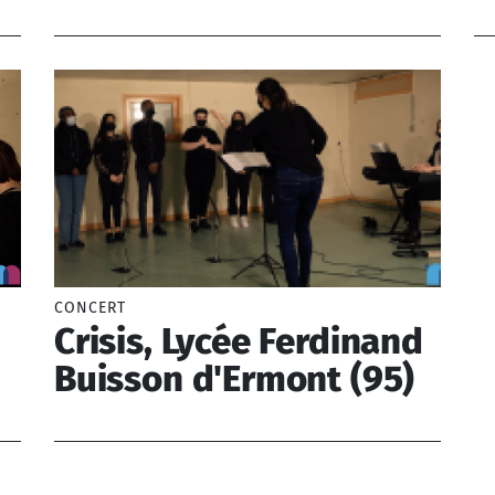
Béranger Pierre-Jean de (1780-1857)
Z
CONCERT
Crisis, Lycée Ferdinand
Buisson d'Ermont (95)
Vibert Théodore