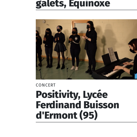
galets, Équinoxe
Levy Alexandre (1971-)
CONCERT
Positivity, Lycée
Ferdinand Buisson
d'Ermont (95)
Vibert Théodore