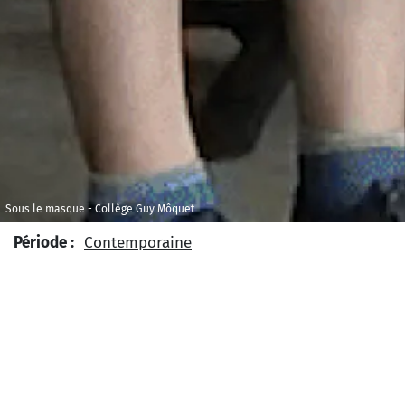
Sous le masque - Collège Guy Môquet
Période :
Contemporaine
Type d’œuvre :
Musique populaire
Musique vocale et
instrumentale
Niveau Scolaire :
Collège
Type de projet :
Projet ponctuel
Projet sur plusieurs
semaines
Zone géographique :
Europe
France