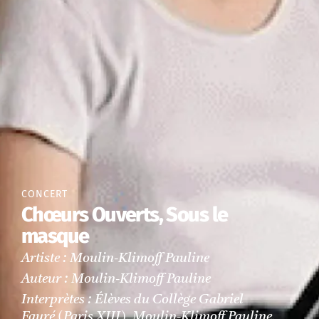
CONCERT
Chœurs Ouverts, Sous le
masque
Artiste : Moulin-Klimoff Pauline
Auteur : Moulin-Klimoff Pauline
Interprètes : Élèves du Collège Gabriel
Fauré (Paris XIII), Moulin-Klimoff Pauline,