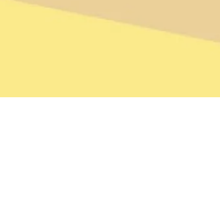
me :
Danse
Nature
Voyage
e géographique :