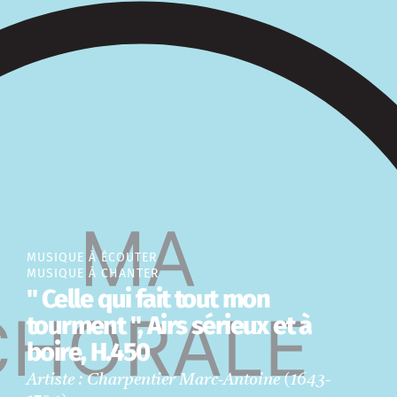
MUSIQUE À ÉCOUTER
MUSIQUE À CHANTER
" Celle qui fait tout mon
tourment ", Airs sérieux et à
boire, H.450
Artiste : Charpentier Marc-Antoine (1643-