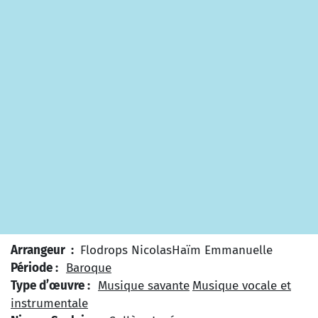
Arrangeur :
Flodrops Nicolas
Haïm Emmanuelle
Période :
Baroque
Type d’œuvre :
Musique savante
Musique vocale et
instrumentale