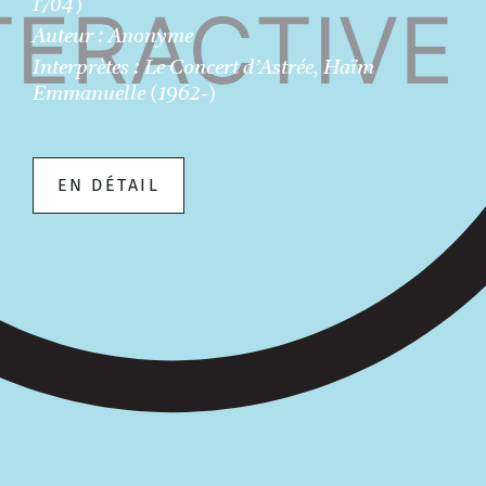
1704)
Auteur : Anonyme
Interprètes : Le Concert d’Astrée, Haïm
Emmanuelle (1962-)
EN DÉTAIL