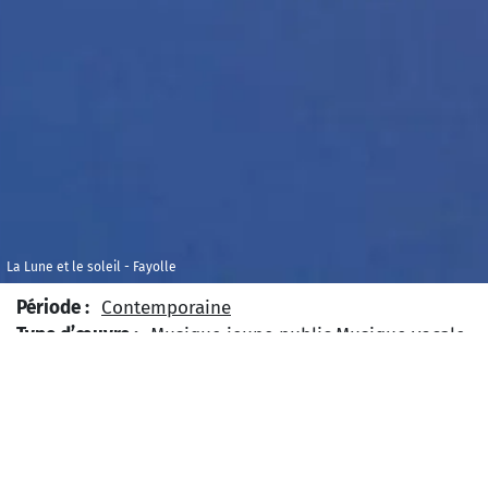
La Lune et le soleil - Fayolle
Période :
Contemporaine
Type d’œuvre :
Musique jeune public
Musique vocale
et instrumentale
Niveau Scolaire :
Elémentaire
Type de projet :
Projet ponctuel
Projet sur plusieurs
semaines
Thème :
Nature
Nourriture