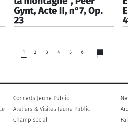
la montagne", Peer
E
Gynt, Acte II, n°7, Op.
E
23
4
Grieg Edvard (1843-1907)
Gl
17
1
2
3
4
5
6
Concerts Jeune Public
Ne
ce
Ateliers & Visites Jeune Public
Ar
Champ social
Fa