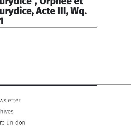
urydice", Orphée et
urydice, Acte III, Wq.
1
uck Christoph Willibald von (1714-
87)
wsletter
chives
ire un don