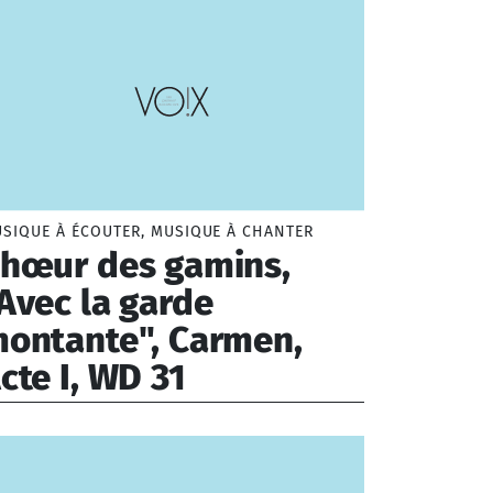
Période
ntale
Moyen-âge
Renaissance
Baroque
SIQUE À ÉCOUTER, MUSIQUE À CHANTER
Classique
hœur des gamins,
Romantique
Avec la garde
Moderne
Contemporaine
ontante", Carmen,
Musique traditionnelle
cte I, WD 31
zet Georges (1838-1875)