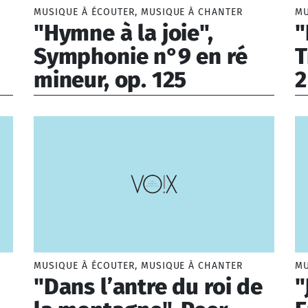
MUSIQUE À ÉCOUTER, MUSIQUE À CHANTER
MU
"Hymne à la joie",
"
Symphonie n°9 en ré
T
mineur, op. 125
2
Beethoven Ludwig van (1770-1827)
Ve
MUSIQUE À ÉCOUTER, MUSIQUE À CHANTER
MU
"Dans l’antre du roi de
"