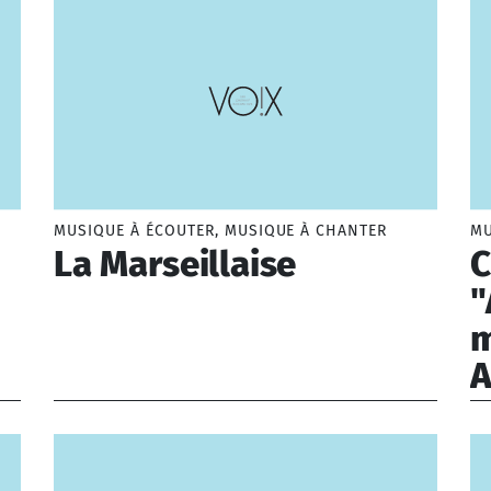
Ou chercher par catégorie
eau scolaire
Type d’œuvre
ernelle
Musique vocale et instrume
mentaire
Musique jeune public
lège
Musique savante
MUSIQUE À ÉCOUTER, MUSIQUE À CHANTER
MU
ée
Musique populaire
La Marseillaise
C
Musique vocale
"
Musique sacrée
Musique profane
m
Musique de film
A
Musique traditionnelle
Musique de circonstance
Rouget de Lisle Claude Joseph (1760-1836)
Bi
Musique instrumentale