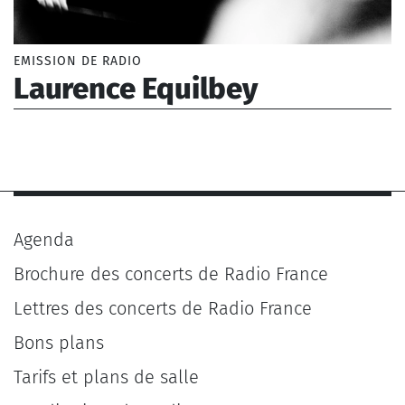
EMISSION DE RADIO
Laurence Equilbey
Dusapin Pascal (1955-), Manoury Philippe
(1952-), Machuel Thierry (1962-), Haendel Georg
Friedrich (1685-1759), Bizet Georges (1838-1875),
Beethoven Ludwig van (1770-1827), Haydn Joseph
(1732-1809), Gluck Christoph Willibald von (1714-
1787)
Agenda
Brochure des concerts de Radio France
Lettres des concerts de Radio France
Bons plans
Tarifs et plans de salle