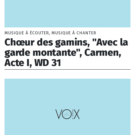
Musique à chanter
Musique à écouter
Interview
Tutoriel
Emission de radio
MUSIQUE À ÉCOUTER, MUSIQUE À CHANTER
Chœur des gamins, "Avec la
Film d'animation
Concert
garde montante", Carmen,
VOX BOX
Acte I, WD 31
Application
Niveau scolaire
Période
Bizet Georges (1838-1875)
Maternelle
Moyen-âge
Elémentaire
Renaissance
Collège
Baroque
Lycée
Classique
Romantique
Moderne
Contemporaine