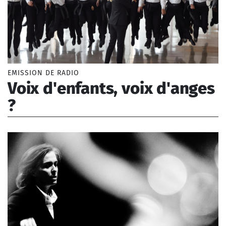
EMISSION DE RADIO
Voix d'enfants, voix d'anges
?
Bach Johann Sebastian (1685-1750), Dutilleux
Henri (1916-2013), Poulenc Francis (1899-1963),
Orff Carl (1895-1982)