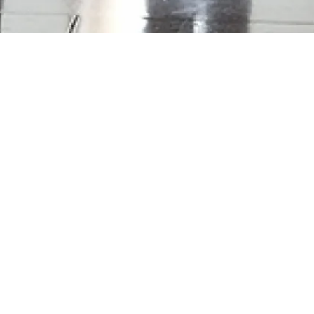
me :
Société
e géographique :
Europe
France