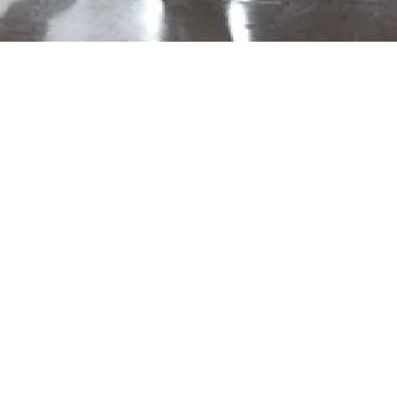
Période :
Baroque
Contemporaine
Modern
Type d’œuvre :
Musique profane
Musique
sacrée
Musique savante
Musique
A
pleine voix
a le plaisir d’inviter la c
Maîtrise de Radio France. Elle nous parle du
question de technique vocale bien sûr, mai