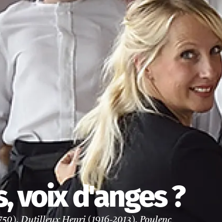
, voix d'anges ?
750), Dutilleux Henri (1916-2013), Poulenc