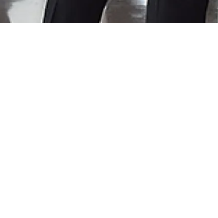
e
vocale
Musique vocale et instrumentale
Thè
Niveau Scolaire :
Collège
Lycée
Zon
Type de projet :
Projet ponctuel
hef de chœur Sofi Jeannin, directrice musicale de la
 travail de la voix lorsqu'on est enfant, où il est
s aussi d’une acculturation musicale aussi vaste et