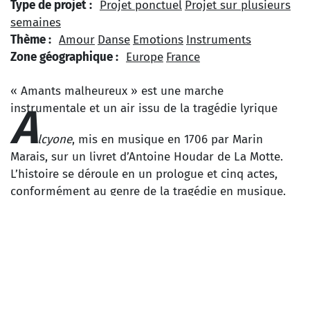
Type de projet :
Projet ponctuel
Projet sur plusieurs
semaines
Thème :
Amour
Danse
Emotions
Instruments
Zone géographique :
Europe
France
« Amants malheureux » est une marche
A
instrumentale et un air issu de la tragédie lyrique
lcyone
, mis en musique en 1706 par Marin
Marais, sur un livret d’Antoine Houdar de La Motte.
L’histoire se déroule en un prologue et cinq actes,
conformément au genre de la tragédie en musique.
Elle est inspirée d’un épisode des
Métamorphoses
d’Ovide relatant le mythe grec des amours contrariés
de Céïx et Alcyone. La première représentation fut
donnée le 18 février 1706 par l’Académie royale de
musique au théâtre du Palais-Royal à Paris. L’œuvre a
été « remise au théâtre » en 1741.