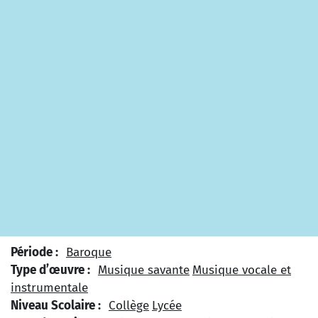
Période :
Baroque
Type d’œuvre :
Musique savante
Musique vocale et
instrumentale
Niveau Scolaire :
Collège
Lycée