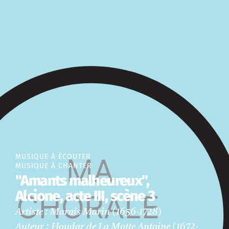
MUSIQUE À ÉCOUTER
MUSIQUE À CHANTER
"Amants malheureux",
Alcione, acte III, scène 3
Artiste : Marais Marin (1656-1728)
Auteur : Houdar de La Motte Antoine (1672-