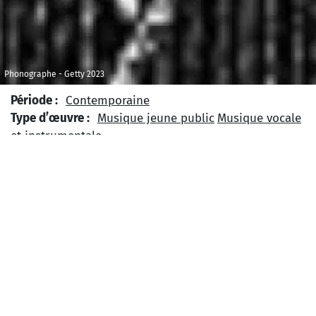
Phonographe - Getty 2023
Période :
Contemporaine
Type d’œuvre :
Musique jeune public
Musique vocale
et instrumentale
Niveau Scolaire :
Collège
Lycée
Type de projet :
Projet annuel
Projet
interdisciplinaire
Projet sur plusieurs semaines
Thème :
Histoire et Histoire des
Arts
Mémoire
Science
Zone géographique :
Europe
France
U
ne chanson finale qu'Eiffel et ses
contemporains chantent en chœur pour les