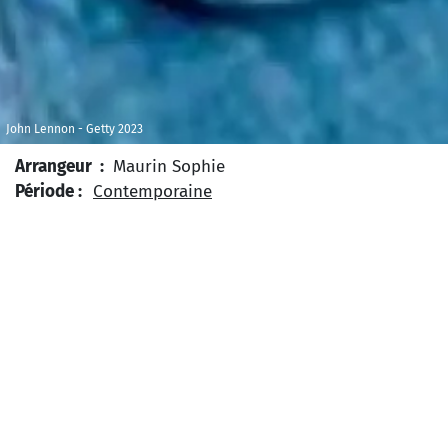
John Lennon - Getty 2023
Arrangeur :
Maurin Sophie
Période :
Contemporaine
Type d’œuvre :
Musique populaire
Musique vocale et
instrumentale
Niveau Scolaire :
Collège
Lycée
Type de projet :
Projet ponctuel
Projet sur plusieurs
semaines
Thème :
Fraternité
Humanisme
Liberté
Zone géographique :
Europe
S
ortie en 1971, cette chanson de John Lennon a