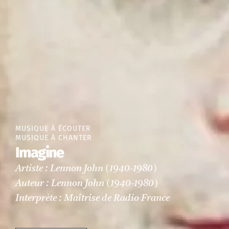
MUSIQUE À ÉCOUTER
MUSIQUE À CHANTER
Imagine
Artiste : Lennon John (1940-1980)
Auteur : Lennon John (1940-1980)
Interprète : Maîtrise de Radio France