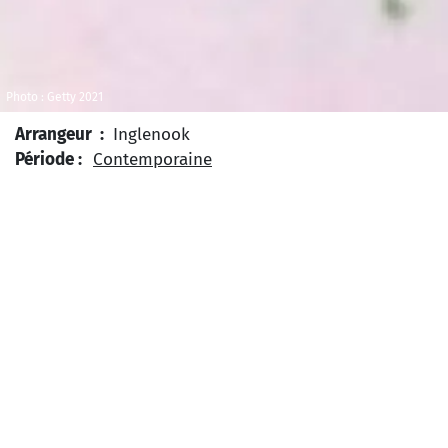
Photo : Getty 2021
Arrangeur :
Inglenook
Période :
Contemporaine
Type d’œuvre :
Musique vocale et instrumentale
Niveau Scolaire :
Collège
Lycée
Type de projet :
Projet ponctuel
Projet sur plusieurs
semaines
Thème :
Hommage
Mémoire
Temps
Zone géographique :
Europe
France
"L
es Grandes Mains", ce sont celles de Toni
Ramon, ancien directeur musical de la
Maîtrise de
Radio France,
parti trop tôt en 2007 ; ces mains qui