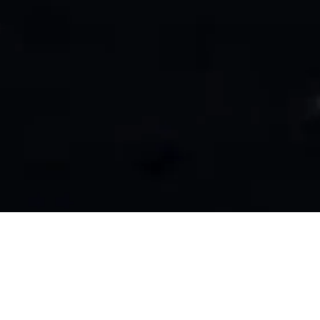
Période :
Baroque
Type d’œuvre :
Musique sacrée
Musique