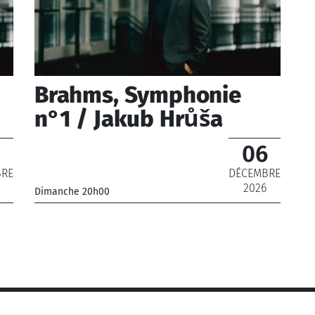
Brahms, Symphonie
n°1 / Jakub Hrůša
06
BRE
DÉCEMBRE
2026
Dimanche 20h00
_Orchestre Philharmonique de Radio France
_ De 12 € à 69 €