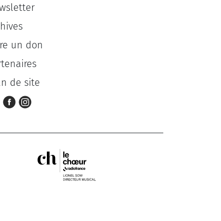
wsletter
chives
ire un don
rtenaires
an de site