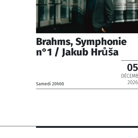
Brahms, Symphonie
n°1 / Jakub Hrůša
05
DÉCEM
2026
Samedi 20h00
_Orchestre Philharmonique de Radio France
_ De 12 € à 69 €