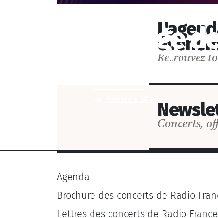
L'agend
La page de
événem
de moins 
Retrouvez to
Moins de 30 ans
Newslet
Concerts, off
Agenda
Brochure des concerts de Radio Fran
Lettres des concerts de Radio France