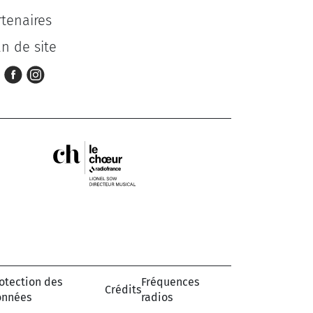
rtenaires
an de site
otection des
Fréquences
Crédits
onnées
radios