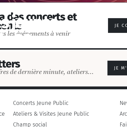
a des concerts et
s jeunes
ents
JE C
de 30 ans
us les événements à venir
ters
JE M
res de dernière minute, ateliers...
Concerts Jeune Public
Ne
ce
Ateliers & Visites Jeune Public
Ar
Champ social
Fa