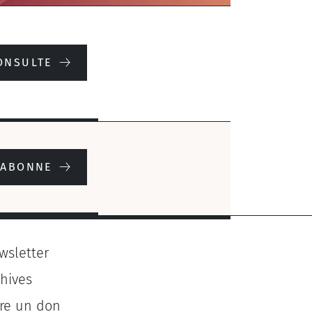
ONSULTE
'ABONNE
wsletter
chives
ire un don