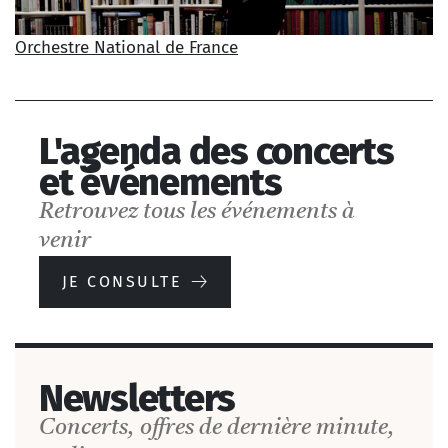
Orchestre National de France
Festival Enescu,
Bucarest
L'agenda des concerts
et événements
Retrouvez tous les événements à
venir
DÉCOUVRIR
JE CONSULTE
Newsletters
Concerts, offres de dernière minute,