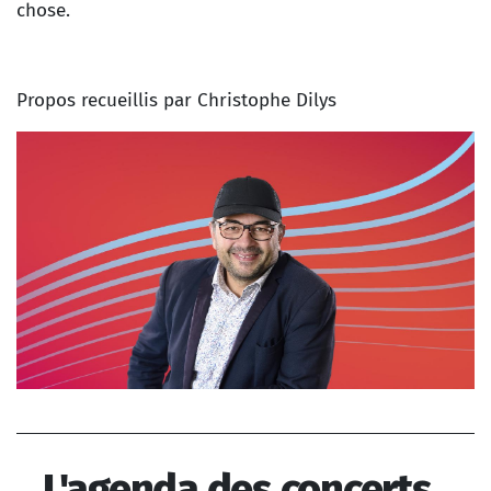
chose.
Propos recueillis par Christophe Dilys
Au cœur du jazz
L'agenda des concerts