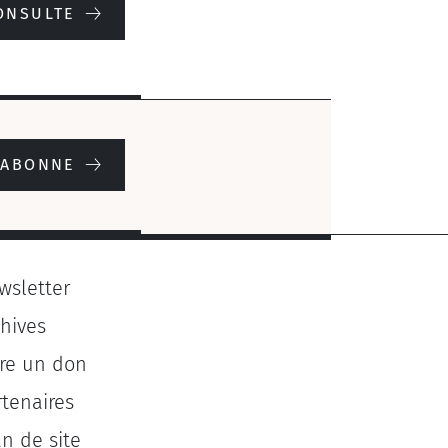
ONSULTE
'ABONNE
wsletter
chives
ire un don
rtenaires
an de site