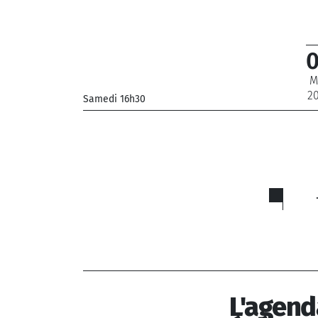
M
2
Samedi 16h30
_
L'agend