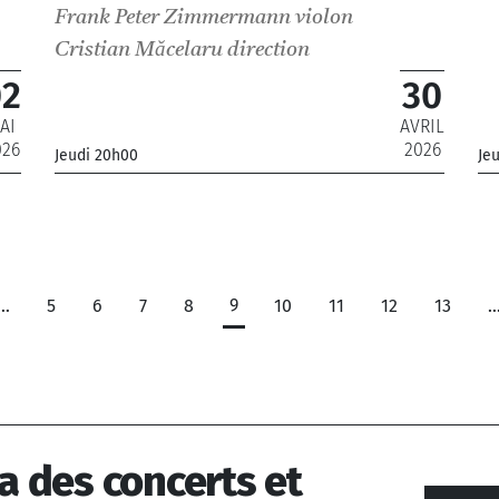
Frank Peter Zimmermann
violon
Cristian Măcelaru
direction
02
30
AI
AVRIL
026
2026
Jeudi 20h00
Je
_Orchestre National de France
_
9
…
5
6
7
8
10
11
12
13
a des concerts et