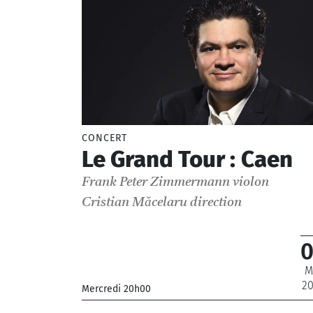
cha
Rép
cha
Ate
CONCERT
Le Grand Tour : Caen
Frank Peter Zimmermann
violon
Cristian Măcelaru
direction
M
2
Mercredi 20h00
_Orchestre National de France