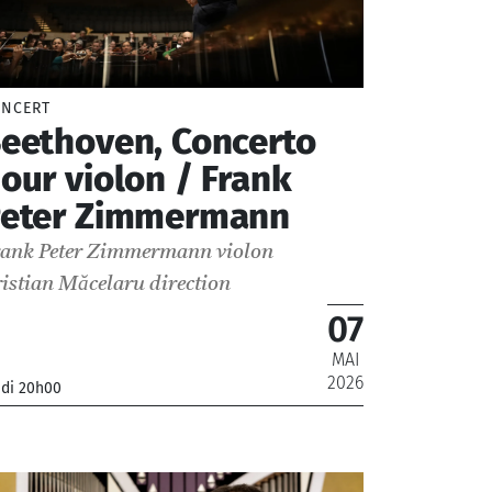
ce
Compositeur
NCERT
eethoven, Concerto
our violon / Frank
eter Zimmermann
rank Peter Zimmermann
violon
istian Măcelaru
direction
07
MAI
2026
udi 20h00
rchestre National de France