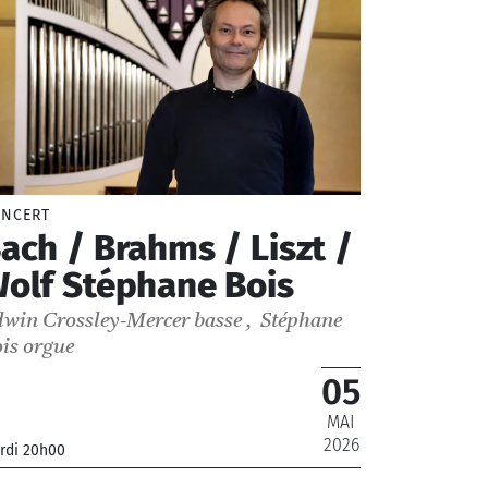
NCERT
ach / Brahms / Liszt /
olf Stéphane Bois
win Crossley-Mercer
basse
,
Stéphane
is
orgue
05
MAI
2026
rdi 20h00