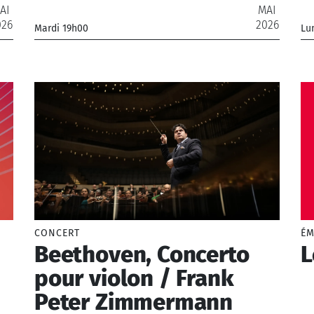
AI
MAI
026
2026
Mardi 19h00
Lu
_
_O
CONCERT
ÉM
Beethoven, Concerto
L
pour violon / Frank
Peter Zimmermann