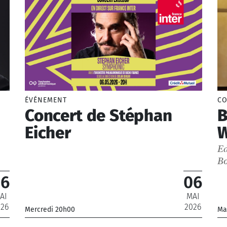
mp social
étitions générales pour le
mp social
liers radio pour le champ social
ÉVÉNEMENT
CO
Concert de Stéphan
B
Eicher
W
Ed
Bo
06
06
AI
MAI
026
2026
Mercredi 20h00
Ma
_
_