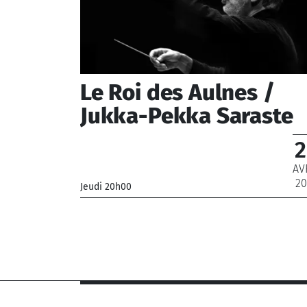
Le Roi des Aulnes /
Jukka-Pekka Saraste
2
AV
20
Jeudi 20h00
_Orchestre Philharmonique de Radio France
_ De 12 € à 69 €