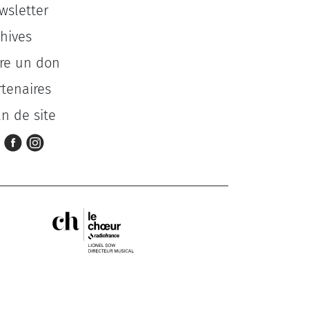
wsletter
chives
ire un don
rtenaires
an de site