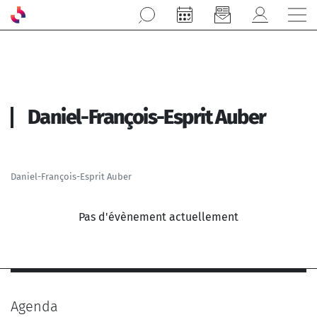
Aller au contenu principal
Daniel-François-Esprit Auber
Daniel-François-Esprit Auber
Pas d'évènement actuellement
Agenda