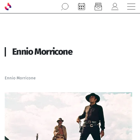
Aller au contenu principal
Ennio Morricone
Ennio Morricone