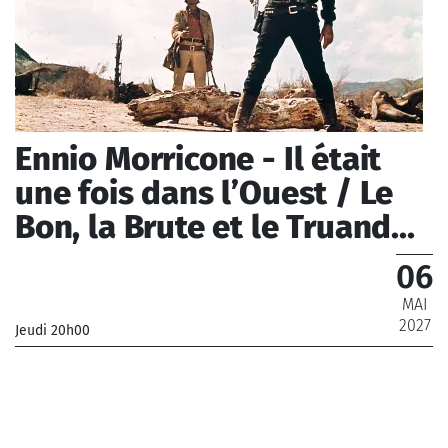
Ennio Morricone - Il était
une fois dans l’Ouest / Le
Bon, la Brute et le Truand...
06
MAI
2027
Jeudi 20h00
_Chœur de Radio France, Orchestre Philharmonique de
Radio France
_ De 12 € à 79 €