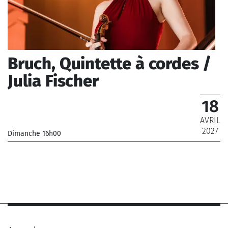
Bruch, Quintette à cordes /
Julia Fischer
18
AVRIL
2027
Dimanche 16h00
_Musiciens de l'Orchestre Philharmonique de Radio
France
_ De 12 € à 28 €