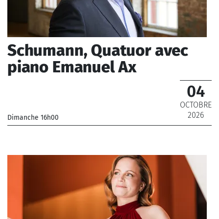
Schumann, Quatuor avec
piano Emanuel Ax
04
OCTOBRE
2026
Dimanche 16h00
_Musiciens de l'Orchestre Philharmonique de Radio
France
_ De 12 € à 28 €