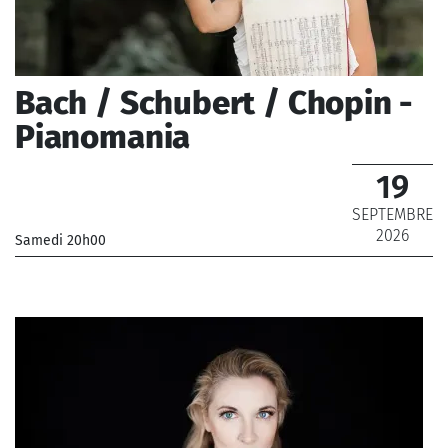
Bach / Schubert / Chopin -
Pianomania
19
SEPTEMBRE
2026
Samedi 20h00
_
_ De 12 € à 28 €