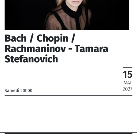
Bach / Chopin /
Rachmaninov - Tamara
Stefanovich
15
MAI
2027
Samedi 20h00
_
_ De 9 € à 49 €