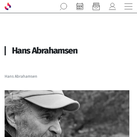
Aller au contenu principal
Hans Abrahamsen
Hans Abrahamsen