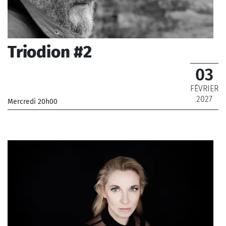
Triodion #2
03
FÉVRIER
2027
Mercredi 20h00
_Aedes, Ensemble 2e2m
_ 18 €