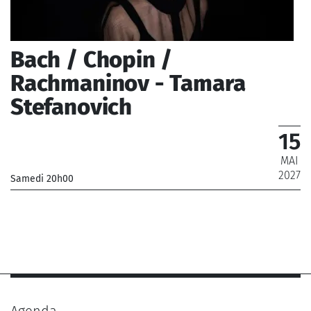
Bach / Chopin /
Rachmaninov - Tamara
Stefanovich
15
MAI
2027
Samedi 20h00
_
_ De 9 € à 49 €