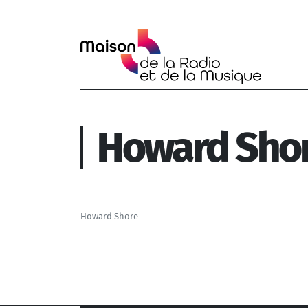
Aller au contenu principal
Howard Sho
Howard Shore