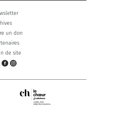
wsletter
chives
ire un don
rtenaires
an de site